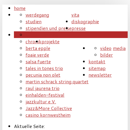
home
werdegang
vita
studien
diskographie
stipendien und preise
presse
aktuell
termine
chronik
projekte
berta epple
video
media
foaie verde
bilder
salsa fuerte
kontakt
tales in tones trio
sitemap
pecunia non olet
newsletter
martin schrack string quartet
raul jaurena trio
einhalden-festival
jazzkultur e.V.
Jazz&More Collective
casino kornwestheim
Aktuelle Seite: