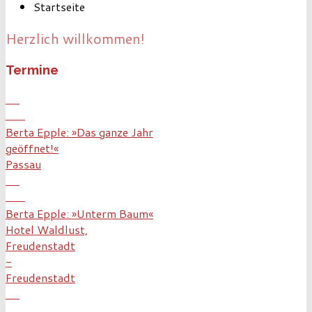
Startseite
Herzlich willkommen!
Termine
10
Dez
Berta Epple: »Das ganze Jahr
geöffnet!«
Passau
19
Dez
Berta Epple: »Unterm Baum«
Hotel Waldlust,
Freudenstadt
-
Freudenstadt
22
Dez