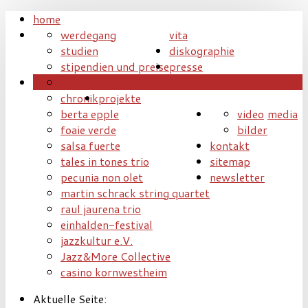
home
werdegang
vita
studien
diskographie
stipendien und preise
presse
aktuell
termine
chronik
projekte
berta epple
video
media
foaie verde
bilder
salsa fuerte
kontakt
tales in tones trio
sitemap
pecunia non olet
newsletter
martin schrack string quartet
raul jaurena trio
einhalden-festival
jazzkultur e.V.
Jazz&More Collective
casino kornwestheim
Aktuelle Seite: